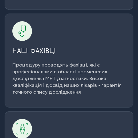
НАШІ ФАХІВЦІ
НАШІ ФАХІВЦІ
Процедуру проводять фахівці, які є
Процедуру проводять фахівці, які є
професіоналами в області променевих
професіоналами в області променевих
досліджень і МРТ діагностики. Висока
досліджень і МРТ діагностики. Висока
кваліфікація і досвід наших лікарів - гарантія
кваліфікація і досвід наших лікарів - гарантія
точного опису дослідження
точного опису дослідження