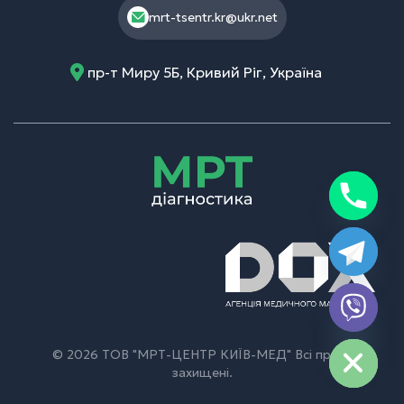
mrt-tsentr.kr@ukr.net
пр-т Миру 5Б, Кривий Ріг, Україна
chaty
Hide
© 2026 ТОВ "МРТ-ЦЕНТР КИЇВ-МЕД" Всі права
захищені.