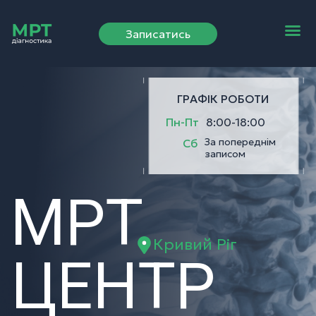
Записатись
Вартість послуг
ГРАФІК РОБОТИ
Пн-Пт
8:00-18:00
За попереднім
Сб
записом
МРТ
Кривий Ріг
ЦЕНТР