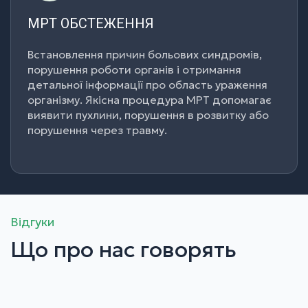
МРТ ОБСТЕЖЕННЯ
МРТ ОБСТЕЖЕННЯ
Встановлення причин больових синдромів,
Встановлення причин больових синдромів,
порушення роботи органів і отримання
порушення роботи органів і отримання
детальної інформації про область ураження
детальної інформації про область ураження
організму. Якісна процедура МРТ допомагає
організму. Якісна процедура МРТ допомагає
виявити пухлини, порушення в розвитку або
виявити пухлини, порушення в розвитку або
порушення через травму.
порушення через травму.
Відгуки
Що про нас говорять