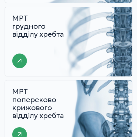
МРТ
грудного
відділу хребта
МРТ
попереково-
крижового
відділу хребта