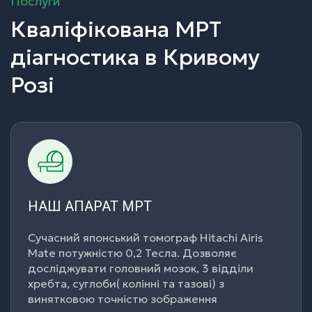
Послуги
Кваліфікована МРТ
діагностика в Кривому
Розі
НАШ АПАРАТ МРТ
НАШ АПАРАТ МРТ
Сучасний японський томограф Hitachi Airis
Сучасний японський томограф Hitachi Airis
Mate потужністю 0,2 Тесла. Дозволяє
Mate потужністю 0,2 Тесла. Дозволяє
досліджувати головний мозок, 3 відділи
досліджувати головний мозок, 3 відділи
хребта, суглоби( колінні та тазові) з
хребта, суглоби( колінні та тазові) з
винятковою точністю зображення
винятковою точністю зображення